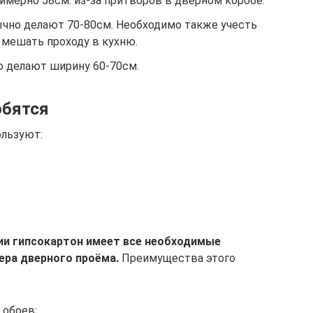
имерно 58см. из-за притворов в дверном коробе.
ычно делают 70-80см. Необходимо также учесть
т мешать проходу в кухню.
о делают ширину 60-70см.
обятся
ользуют:
ии гипсокартон имеет все необходимые
ера дверного проёма.
Преимущества этого
 обоев;