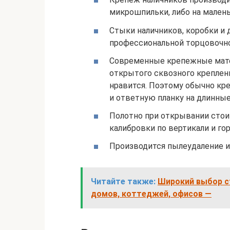
микрошпильки, либо на мален
Стыки наличников, коробки и 
профессиональной торцовочной
Современные крепежные мате
открытого сквозного креплени
нравится. Поэтому обычно кр
и ответную планку на длинны
Полотно при открывании стоит 
калибровки по вертикали и го
Производится пылеудаление и
Читайте также:
Широкий выбор ст
домов, коттеджей, офисов —