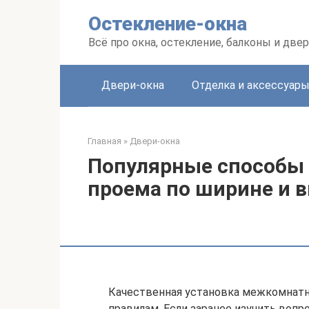
Перейти
Остекление-окна
к
контенту
Всё про окна, остекление, балконы и две
Двери-окна
Отделка и аксессуар
Главная
»
Двери-окна
Популярные способы 
проема по ширине и 
Качественная установка межкомнатн
правилам. Если заранее изучить вопр