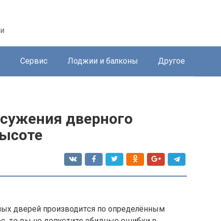
ри
ы
Сервис
Лоджии и балконы
Другое
сужения дверного
высоте
ых дверей производится по определённым
ос, то вы не допустите обидные ошибки в