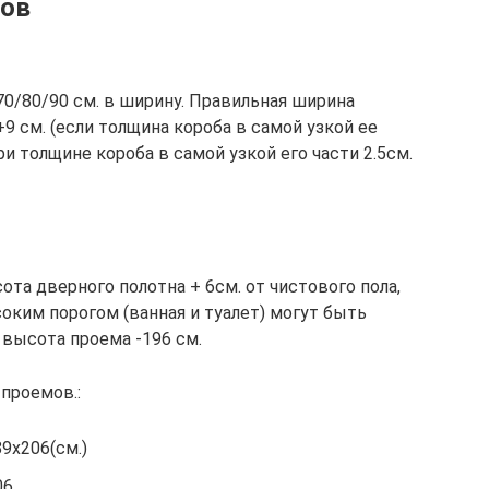
мов
0/80/90 см. в ширину. Правильная ширина
9 см. (если толщина короба в самой узкой ее
(при толщине короба в самой узкой его части 2.5см.
та дверного полотна + 6см. от чистового пола,
соким порогом (ванная и туалет) могут быть
 высота проема -196 см.
проемов.:
9х206(см.)
06