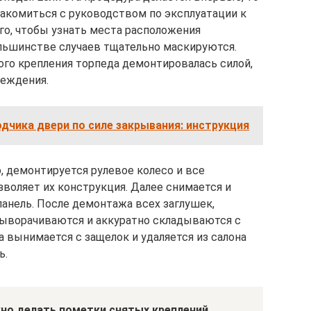
акомиться с руководством по эксплуатации к
го, чтобы узнать места расположения
льшинстве случаев тщательно маскируются.
ного крепления торпеда демонтировалась силой,
реждения.
дчика двери по силе закрывания: инструкция
, демонтируется рулевое колесо и все
озволяет их конструкция. Далее снимается и
панель. После демонтажа всех заглушек,
выворачиваются и аккуратно складываются с
а вынимается с защелок и удаляется из салона
ь.
но делать пометки снятых креплений,