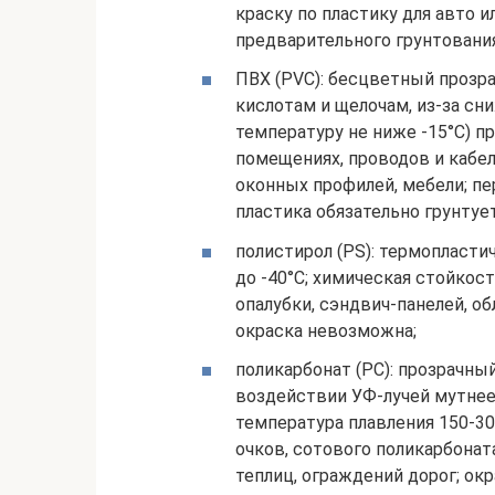
краску по пластику для авто 
предварительного грунтования
ПВХ (PVC): бесцветный прозра
кислотам и щелочам, из-за с
температуру не ниже -15°С) п
помещениях, проводов и кабел
оконных профилей, мебели; п
пластика обязательно грунтует
полистирол (PS): термопласти
до -40°С; химическая стойкос
опалубки, сэндвич-панелей, об
окраска невозможна;
поликарбонат (PC): прозрачны
воздействии УФ-лучей мутнеет
температура плавления 150-30
очков, сотового поликарбонат
теплиц, ограждений дорог; окр