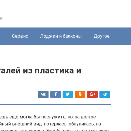
ри
ы
Сервис
Лоджии и балконы
Другое
алей из пластика и
ещь ещё могла бы послужить, но, за долгое
ный внешний вид: потёрлась, облупилась, на
арапины и разводы. Ещё бывает, что в магазине