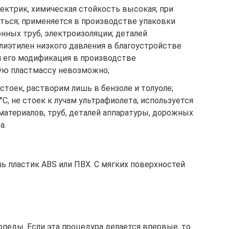
лектрик, химическая стойкость высокая; при
ться; применяется в производстве упаковки
онных труб, электроизоляции; деталей
лиэтилен низкого давления в благоустройстве
я его модификация в производстве
кую пластмассу невозможно;
стоек, растворим лишь в бензоле и толуоле;
С, не стоек к лучам ультрафиолета; используется
материалов, труб, деталей аппаратуры, дорожных
а.
ь пластик ABS или ПВХ. С мягких поверхностей
педы. Если эта процедура делается впервые, то