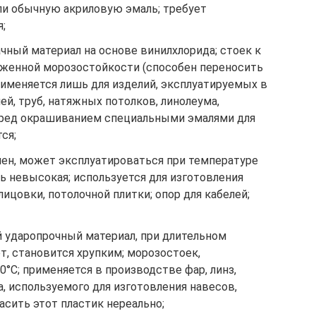
или обычную акриловую эмаль; требует
;
чный материал на основе винилхлорида; стоек к
ниженной морозостойкости (способен переносить
рименяется лишь для изделий, эксплуатируемых в
ей, труб, натяжных потолков, линолеума,
еред окрашиванием специальными эмалями для
ся;
чен, может эксплуатироваться при температуре
ть невысокая; используется для изготовления
лицовки, потолочной плитки; опор для кабелей;
й ударопрочный материал, при длительном
, становится хрупким; морозостоек,
0°С; применяется в производстве фар, линз,
а, используемого для изготовления навесов,
асить этот пластик нереально;