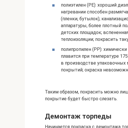
полиэтилен (PE): хороший диэ
нагревании способен размягча
(пленки, бутылок); канализаци
аппаратуры, более плотный по
детских площадок; вспененна
теплоизоляции; покрасить та
полипропилен (PP): химически 
плавится при температуре 175°
в производстве упаковочных 
покрытий; окраска невозможн
Таким образом, покрасить можно лиш
покрытие будет быстро слезать.
Демонтаж торпеды
Начинается покраска с демонтажа тор