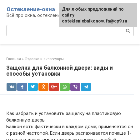
Перейти
Остекление-окна
Для любых предложений по
к
Всё про окна, остекление, балконы и двери
сайту:
контенту
ostekleniebalkonovufa@cp9.ru
Поиск:
Главная
»
Отделка и аксессуары
Защелка для балконной двери: виды и
способы установки
Как избрать и установить защелку на пластиковую
балконную дверь
Балкон есть фактически в каждом доме; применяется он
с разной частотой. Если дверь распахивается почаще 1-
го раза в денек, имеет смысл установить особый