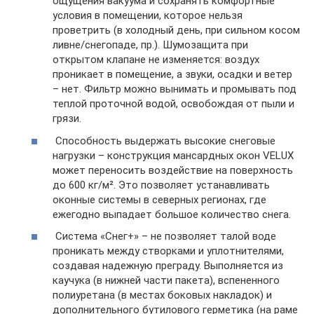
ощущения вакуума и сохранять комфортные
условия в помещении, которое нельзя
проветрить (в холодный день, при сильном косом
ливне/снегопаде, пр.). Шумозащита при
открытом клапане не изменяется: воздух
проникает в помещение, а звуки, осадки и ветер
– нет. Фильтр можно вынимать и промывать под
теплой проточной водой, освобождая от пыли и
грязи.
Способность выдержать высокие снеговые
нагрузки – конструкция мансардных окон VELUX
может переносить воздействие на поверхность
до 600 кг/м². Это позволяет устанавливать
оконные системы в северных регионах, где
ежегодно выпадает большое количество снега.
Система «Снег+» – не позволяет талой воде
проникать между створками и уплотнителями,
создавая надежную преграду. Выполняется из
каучука (в нижней части пакета), вспененного
полиуретана (в местах боковых накладок) и
дополнительного бутилового герметика (на раме