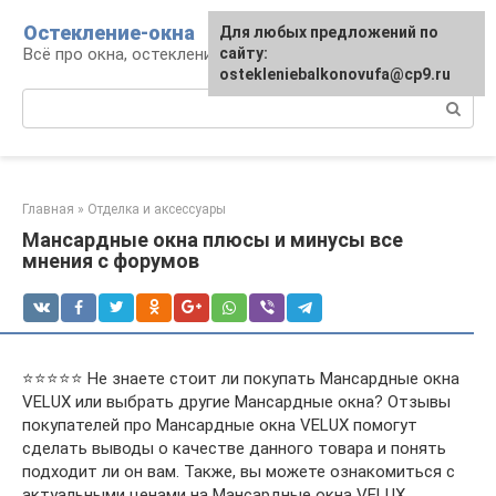
Перейти
Остекление-окна
Для любых предложений по
к
Всё про окна, остекление, балконы и двери
сайту:
контенту
ostekleniebalkonovufa@cp9.ru
Поиск:
Главная
»
Отделка и аксессуары
Мансардные окна плюсы и минусы все
мнения с форумов
⭐⭐⭐⭐⭐ Не знаете стоит ли покупать Мансардные окна
VELUX или выбрать другие Мансардные окна? Отзывы
покупателей про Мансардные окна VELUX помогут
сделать выводы о качестве данного товара и понять
подходит ли он вам. Также, вы можете ознакомиться с
актуальными ценами на Мансардные окна VELUX