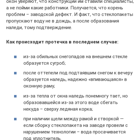
окон уверяют, что конструкции им ставили специалисты,
а не пойми какие работники. Получается, что корень
проблем – заводской дефект. И факт, что стеклопакеты
пропускают воду не в дождь, а после образования
наледи, тому подтверждение.
Как происходит протечка в последнем случае:
из-за обильных снегопадов на внешнем стекле
образуется сугроб;
после оттепели под подтаявшим снегом к вечеру
образуется наледь, надежно «впивающаяся» в
оконную раму;
из-за тепла от окна наледь понемногу тает, но
образовавшейся из-за этого воде сбегать
некуда – сверху ледяная корка;
при наличии щели между рамой и створкой —
если сборку стеклопакета на заводе провели с
нарушением технологии – вода просачивается
под уплотнитель.