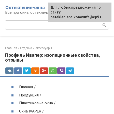
Перейти
Остекление-окна
Для любых предложений по
к
Всё про окна, остекление, балконы и двери
сайту:
контенту
ostekleniebalkonovufa@cp9.ru
Поиск:
Главная
»
Отделка и аксессуары
Профиль Ивапер: изоляционные свойства,
отзывы
Главная /
Продукция /
Пластиковые окна /
Окна IVAPER /