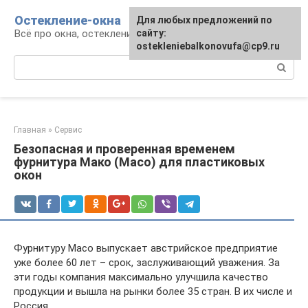
Перейти
Остекление-окна
Для любых предложений по
к
Всё про окна, остекление, балконы и двери
сайту:
контенту
ostekleniebalkonovufa@cp9.ru
Поиск:
Главная
»
Сервис
Безопасная и проверенная временем
фурнитура Мако (Maco) для пластиковых
окон
Фурнитуру Масо выпускает австрийское предприятие
уже более 60 лет – срок, заслуживающий уважения. За
эти годы компания максимально улучшила качество
продукции и вышла на рынки более 35 стран. В их числе и
Россия.