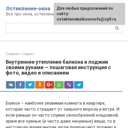
Перейти
Остекление-окна
Для любых предложений по
к
Всё про окна, остекление, балконы и двери
сайту:
контенту
ostekleniebalkonovufa@cp9.ru
Поиск:
Главная
»
Сервис
Внутреннее утепление балкона и лоджии
своими руками — пошаговая инструкция с
фото, видео и описанием
Балкон – наиболее уязвимая комната в квартире,
которая часто страдает от сильного мороза и ветра. И
если раньше он часто служил своеобразной кладовкой,
храня все нужные (и часто даже ненужные) вещи, то в
настоящее время многие люди превращают лоджию в