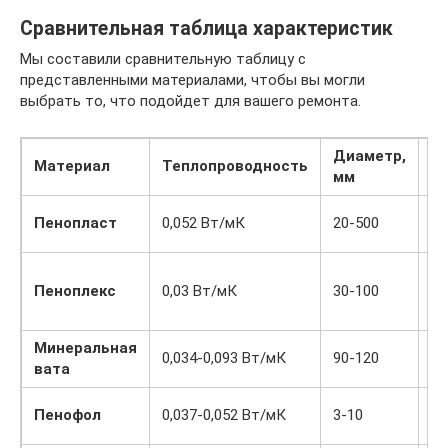
Сравнительная таблица характеристик
Мы составили сравнительную таблицу с
представленными материалами, чтобы вы могли
выбрать то, что подойдет для вашего ремонта.
Диаметр,
Ц
Материал
Теплопроводность
мм
р
11
Пенопласт
0,052 Вт/мК
20-500
-3
45
Пеноплекс
0,03 Вт/мК
30-100
–
49
Минеральная
33
0,034-0,093 Вт/мК
90-120
вата
16
38
Пенофол
0,037-0,052 Вт/мК
3-10
35