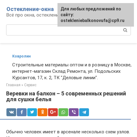
Перейти
Остекление-окна
Для любых предложений по
к
Всё про окна, остекление, балконы и двери
сайту:
контенту
ostekleniebalkonovufa@cp9.ru
Поиск:
Ковролин
Строительные материалы оптом и в розницу в Москве,
интернет-магазин Склад Ремонта, ул. Подольских
Курсантов, 17, к. 2, ТК "Деловые линии".
Главная
»
Сервис
Веревки на балкон – 5 современных решений
для сушки белья
Обычно человек имеет в арсенале несколько схем узлов.