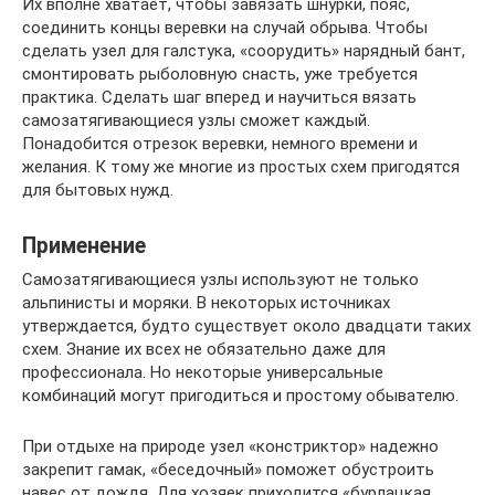
Их вполне хватает, чтобы завязать шнурки, пояс,
соединить концы веревки на случай обрыва. Чтобы
сделать узел для галстука, «соорудить» нарядный бант,
смонтировать рыболовную снасть, уже требуется
практика. Сделать шаг вперед и научиться вязать
самозатягивающиеся узлы сможет каждый.
Понадобится отрезок веревки, немного времени и
желания. К тому же многие из простых схем пригодятся
для бытовых нужд.
Применение
Самозатягивающиеся узлы используют не только
альпинисты и моряки. В некоторых источниках
утверждается, будто существует около двадцати таких
схем. Знание их всех не обязательно даже для
профессионала. Но некоторые универсальные
комбинаций могут пригодиться и простому обывателю.
При отдыхе на природе узел «констриктор» надежно
закрепит гамак, «беседочный» поможет обустроить
навес от дождя. Для хозяек приходится «бурлацкая