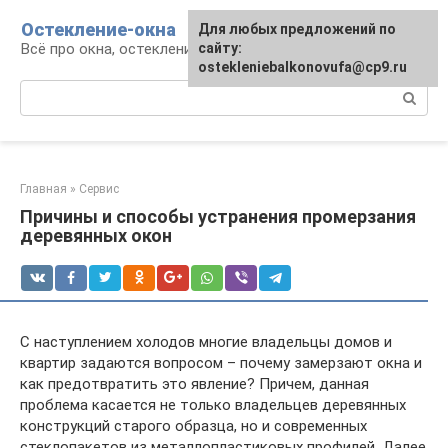
Перейти
Остекление-окна
Для любых предложений по
к
Всё про окна, остекление, балконы и двери
сайту:
контенту
ostekleniebalkonovufa@cp9.ru
Поиск:
Главная
»
Сервис
Причины и способы устранения промерзания
деревянных окон
С наступлением холодов многие владельцы домов и
квартир задаются вопросом – почему замерзают окна и
как предотвратить это явление? Причем, данная
проблема касается не только владельцев деревянных
конструкций старого образца, но и современных
стеклопакетов из металлопластиковых профилей. Далее