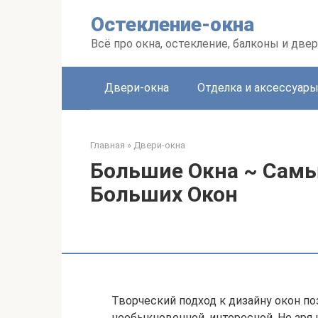
Перейти
Остекление-окна
к
контенту
Всё про окна, остекление, балконы и две
Двери-окна
Отделка и аксессуар
Главная
»
Двери-окна
Большие Окна ~ Сам
Больших Окон
Творческий подход к дизайну окон по
необыкновенной, интересной. Не зря