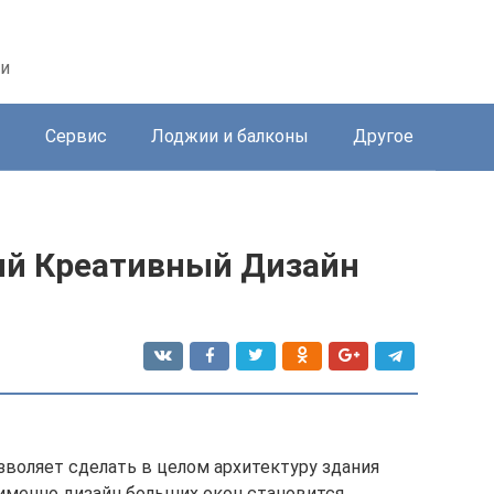
ри
ы
Сервис
Лоджии и балконы
Другое
ый Креативный Дизайн
зволяет сделать в целом архитектуру здания
 именно дизайн больших окон становится