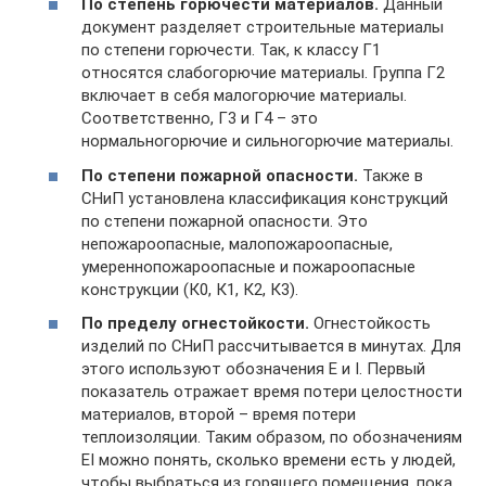
По степень горючести материалов.
Данный
документ разделяет строительные материалы
по степени горючести. Так, к классу Г1
относятся слабогорючие материалы. Группа Г2
включает в себя малогорючие материалы.
Соответственно, Г3 и Г4 – это
нормальногорючие и сильногорючие материалы.
По степени пожарной опасности.
Также в
СНиП установлена классификация конструкций
по степени пожарной опасности. Это
непожароопасные, малопожароопасные,
умереннопожароопасные и пожароопасные
конструкции (К0, К1, К2, К3).
По пределу огнестойкости.
Огнестойкость
изделий по СНиП рассчитывается в минутах. Для
этого используют обозначения Е и I. Первый
показатель отражает время потери целостности
материалов, второй – время потери
теплоизоляции. Таким образом, по обозначениям
EI можно понять, сколько времени есть у людей,
чтобы выбраться из горящего помещения, пока