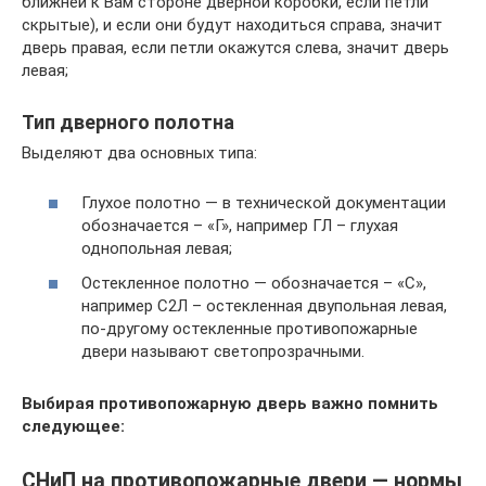
ближней к Вам стороне дверной коробки, если петли
скрытые), и если они будут находиться справа, значит
дверь правая, если петли окажутся слева, значит дверь
левая;
Тип дверного полотна
Выделяют два основных типа:
Глухое полотно — в технической документации
обозначается – «Г», например ГЛ – глухая
однопольная левая;
Остекленное полотно — обозначается – «С»,
например С2Л – остекленная двупольная левая,
по-другому остекленные противопожарные
двери называют светопрозрачными.
Выбирая противопожарную дверь важно помнить
следующее:
СНиП на противопожарные двери — нормы