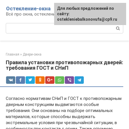
Перейти
Остекление-окна
Для любых предложений по
к
Всё про окна, остекление, балконы и двери
сайту:
контенту
ostekleniebalkonovufa@cp9.ru
Поиск:
Главная
»
Двери-окна
Правила установки противопожарных дверей:
требования ГОСТ и СНиП
Согласно нормативам СНиП и ГОСТ к противопожарным
дверным конструкциям выдвигаются особые
требования. Они основаны на подборе оптимальных
материалов, которые способны выдержать
экстремальные условия при чрезвычайной ситуации, в
особенности при контакте с огнем. Также огромную