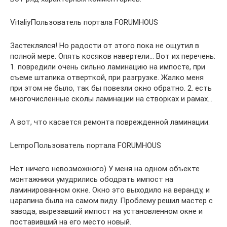
VitaliyПользователь портала FORUMHOUS
Застеклялся! Но радости от этого пока не ощутил в
полной мере. Опять косяков навертели… Вот их перечень:
1. повредили очень сильно ламинацию на импосте, при
съеме штапика отверткой, при разгрузке. Жалко меня
при этом не было, так бы повезли окно обратно. 2. есть
многочисленные сколы ламинации на створках и рамах…
А вот, что касается ремонта поврежденной ламинации:
LempoПользователь портала FORUMHOUS
Нет ничего невозможного) У меня на одном объекте
монтажники умудрились ободрать импост на
ламинированном окне. Окно это выходило на веранду, и
царапина была на самом виду. Проблему решил мастер с
завода, вырезавший импост на установленном окне и
поставивший на его место новый.