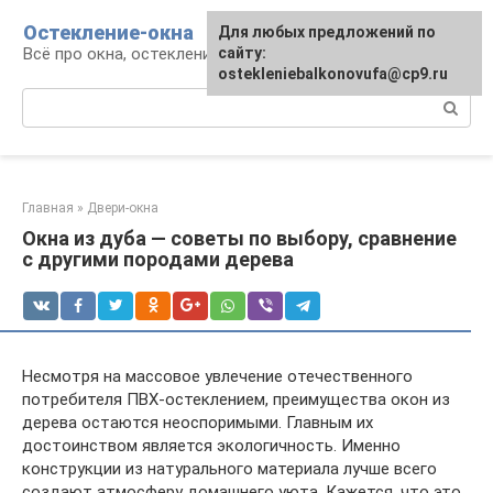
Перейти
Остекление-окна
Для любых предложений по
к
Всё про окна, остекление, балконы и двери
сайту:
контенту
ostekleniebalkonovufa@cp9.ru
Поиск:
Главная
»
Двери-окна
Окна из дуба — советы по выбору, сравнение
с другими породами дерева
Несмотря на массовое увлечение отечественного
потребителя ПВХ-остеклением, преимущества окон из
дерева остаются неоспоримыми. Главным их
достоинством является экологичность. Именно
конструкции из натурального материала лучше всего
создают атмосферу домашнего уюта. Кажется, что это