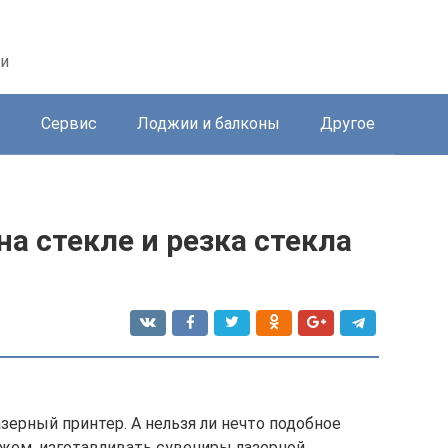
ри
ы
Сервис
Лоджии и балконы
Другое
на стекле и резка стекла
азерный принтер. А нельзя ли нечто подобное
кажем, изготавливать сувениры лазерной