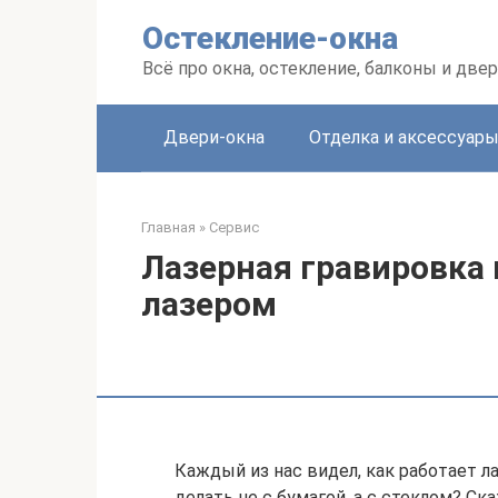
Перейти
Остекление-окна
к
контенту
Всё про окна, остекление, балконы и две
Двери-окна
Отделка и аксессуар
Главная
»
Сервис
Лазерная гравировка 
лазером
Каждый из нас видел, как работает л
делать не с бумагой, а с стеклом? С