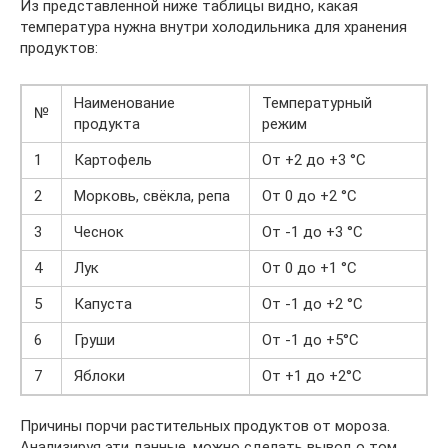
Из представленной ниже таблицы видно, какая
температура нужна внутри холодильника для хранения
продуктов:
Наименование
Температурный
№
продукта
режим
1
Картофель
От +2 до +3 °C
2
Морковь, свёкла, репа
От 0 до +2 °C
3
Чеснок
От -1 до +3 °C
4
Лук
От 0 до +1 °C
5
Капуста
От -1 до +2 °C
6
Груши
От -1 до +5°C
7
Яблоки
От +1 до +2°C
Причины порчи растительных продуктов от мороза.
Анализируя эти данные, можно сделать вывод о том,