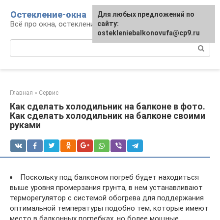
Перейти
Остекление-окна
Для любых предложений по
к
Всё про окна, остекление, балконы и двери
сайту:
контенту
ostekleniebalkonovufa@cp9.ru
Поиск:
Главная
»
Сервис
Как сделать холодильник на балконе в фото.
Как сделать холодильник на балконе своими
руками
Поскольку под балконом погреб будет находиться
выше уровня промерзания грунта, в нем устанавливают
терморегулятор с системой обогрева для поддержания
оптимальной температуры подобно тем, которые имеют
место в балконных погребках, но более мощные.