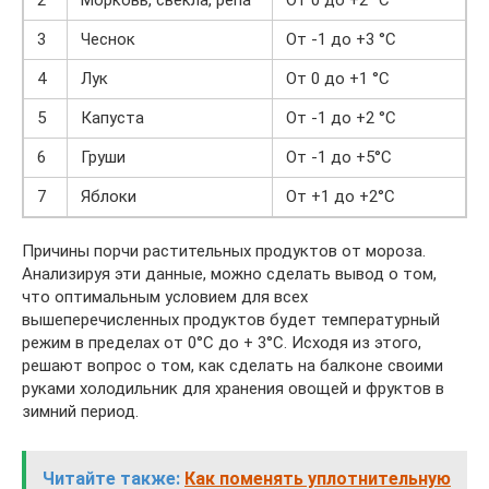
2
Морковь, свёкла, репа
От 0 до +2 °C
3
Чеснок
От -1 до +3 °C
4
Лук
От 0 до +1 °C
5
Капуста
От -1 до +2 °C
6
Груши
От -1 до +5°C
7
Яблоки
От +1 до +2°C
Причины порчи растительных продуктов от мороза.
Анализируя эти данные, можно сделать вывод о том,
что оптимальным условием для всех
вышеперечисленных продуктов будет температурный
режим в пределах от 0°C до + 3°C. Исходя из этого,
решают вопрос о том, как сделать на балконе своими
руками холодильник для хранения овощей и фруктов в
зимний период.
Читайте также:
Как поменять уплотнительную