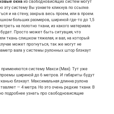
ковые окна
из свободновисящих систем могут
ро эту систему Вы узнаете кликнув по ссылке.
ся и на стену, закрыв весь проем, или в проем.
ишком больших размеров, шириной где-то до 1,5
отреть на полотно ткани, из какого материала
я будет. Просто может быть ситуация, что
ли ткань слишком тяжелая, и вал, на который
лучае может прогнуться, так же могут не
метр вала у системы рулонных штор блэкаут
 применяются систему Макси (Maxi). Тут уже
проемы шириной до 6 метров. И габариты будут
тканью блэкаут. Максимальная длинна рулона
авляет — 4 метра. Но это очень редкие ткани. В
жно подробнее узнать про свободновисящие