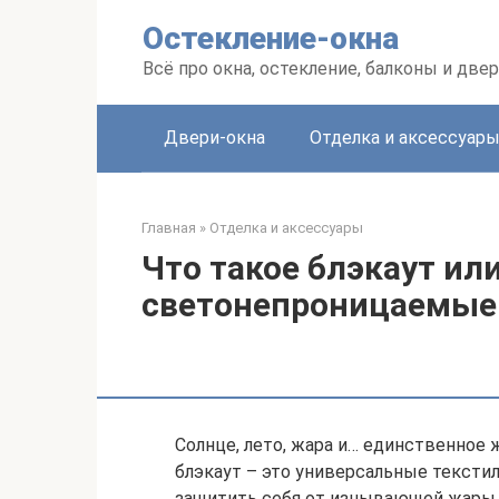
Перейти
Остекление-окна
к
контенту
Всё про окна, остекление, балконы и две
Двери-окна
Отделка и аксессуар
Главная
»
Отделка и аксессуары
Что такое блэкаут ил
светонепроницаемые
Солнце, лето, жара и… единственное
блэкаут – это универсальные тексти
защитить себя от изнывающей жары, 