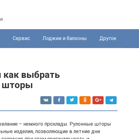
ри
ы
Сервис
Лоджии и балконы
Другое
и как выбрать
 шторы
 желание – немного прохлады. Рулонные шторы
льные изделия, позволяющие в летние дни
сохранив при этом оригинальность и