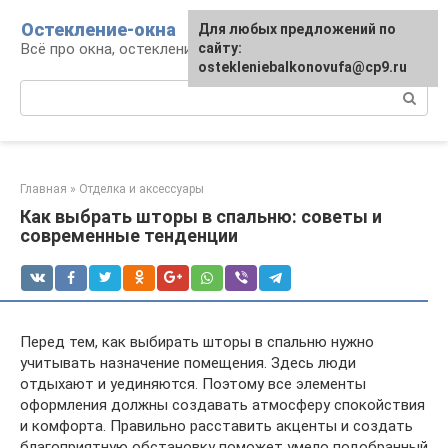
Перейти
Остекление-окна
Для любых предложений по
к
Всё про окна, остекление, балконы и двери
сайту:
контенту
ostekleniebalkonovufa@cp9.ru
Поиск:
Главная
»
Отделка и аксессуары
Как выбрать шторы в спальню: советы и
современные тенденции
Перед тем, как выбирать шторы в спальню нужно
учитывать назначение помещения. Здесь люди
отдыхают и уединяются. Поэтому все элементы
оформления должны создавать атмосферу спокойствия
и комфорта. Правильно расставить акценты и создать
благоприятную обстановку поможет умело подобранный